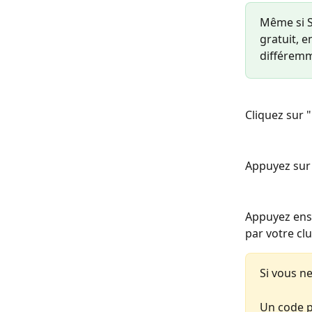
Même si S
gratuit, e
différemme
Cliquez sur "
Appuyez sur
Appuyez ensu
par votre clu
Si vous ne
Un code p