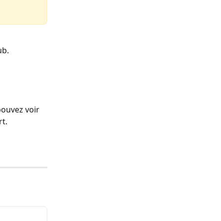
ub. 
ouvez voir 
rt.