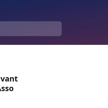
avant
Asso