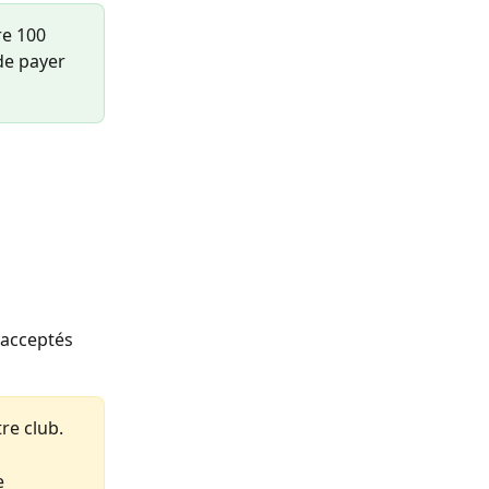
e 100 
de payer 
acceptés 
re club.
e 